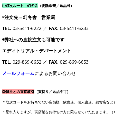
①取次ルート 幻冬舎
（委託販売／返品可）
◉
注文先＝幻冬舎 営業局
TEL.
03-5411-6222 ／
FAX.
03-5411-6233
◉弊社への直接注文も可能です
エディトリアル・デパートメント
TEL.
029-869-6652 ／
FAX.
029-869-6653
メールフォーム
によるお問い合わせ
②弊社との直接取引
（買切り／返品不可）
＊取次コードをお持ちでない店舗様（飲食店、個人書店、雑貨店など
＊恐れ入りますが、実店舗をお持ちの方に限らせていただきます。（