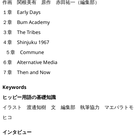
作画
関根美有
原作
赤田祐一
（編集部）
１章 Early Days
２章 Bum Academy
３章 The Tribes
４章 Shinjuku 1967
５章 Commune
６章 Alternative Media
７章 Then and Now
Keywords
ヒッピー用語の基礎知識
イラスト
渡邊知樹
文
編集部
執筆協力
マエバラトモ
ヒコ
インタビュー